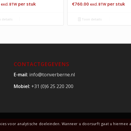
per stuk
€
760.00
per stuk
excl. BTW
excl. BTW
 details
Toon details
CONTACTGEGEVENS
E-mail:
info@tonverberne.nl
Mobiel:
+31 (0)6 25 220 200
okies voor analytische doeleinden. Wanneer u doorsurft gaat u hiermee 