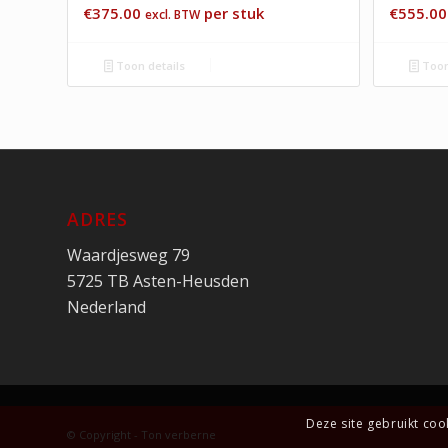
€
375.00
per stuk
€
555.00
excl. BTW
Toon details
Toon
ADRES
Waardjesweg 79
5725 TB Asten-Heusden
Nederland
Deze site gebruikt co
© Copyright - Ton verberne