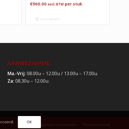
€
960.00
per stuk
excl. BTW
Toon details
AANWEZIGHEID
Ma.-Vrij:
08.00u – 12.00u / 13.00u – 17.00u.
Za:
08.30u – 12.00u.
accoord.
OK
Algemene Voorwaarden
Privacyverklaring