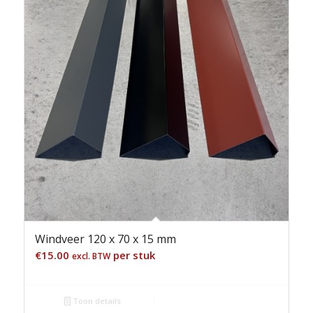
Windveer 120 x 70 x 15 mm
€
15.00
per stuk
excl. BTW
Toon details