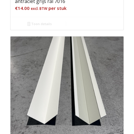
antraciet grijs ral 7016
€
14.00
per stuk
excl. BTW
Toon details