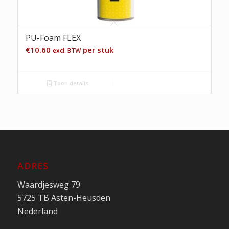
PU-Foam FLEX
€
10.60
per stuk
excl. BTW
Toon details
ADRES
Waardjesweg 79
5725 TB Asten-Heusden
Nederland